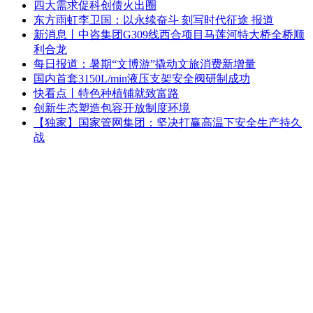
四大需求促科创债火出圈
东方雨虹李卫国：以永续奋斗 刻写时代征途 报道
新消息丨中咨集团G309线西合项目马莲河特大桥全桥顺
利合龙
每日报道：暑期“文博游”撬动文旅消费新增量
国内首套3150L/min液压支架安全阀研制成功
快看点丨特色种植铺就致富路
创新生态塑造包容开放制度环境
【独家】国家管网集团：坚决打赢高温下安全生产持久
战