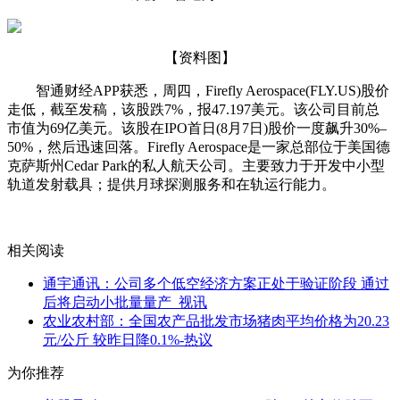
【资料图】
智通财经APP获悉，周四，Firefly Aerospace(FLY.US)股价
走低，截至发稿，该股跌7%，报47.197美元。该公司目前总
市值为69亿美元。该股在IPO首日(8月7日)股价一度飙升30%–
50%，然后迅速回落。Firefly Aerospace是一家总部位于美国德
克萨斯州Cedar Park的私人航天公司。主要致力于开发中小型
轨道发射载具；提供月球探测服务和在轨运行能力。
关键词：
财经频道
财经资讯
相关阅读
通宇通讯：公司多个低空经济方案正处于验证阶段 通过
后将启动小批量量产_视讯
农业农村部：全国农产品批发市场猪肉平均价格为20.23
元/公斤 较昨日降0.1%-热议
为你推荐