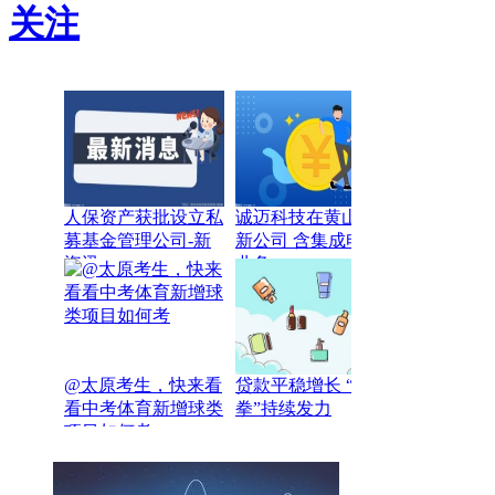
关注
人保资产获批设立私
诚迈科技在黄山成立
募基金管理公司-新
新公司 含集成电路
资讯
业务
@太原考生，快来看
贷款平稳增长 “组合
看中考体育新增球类
拳”持续发力
项目如何考