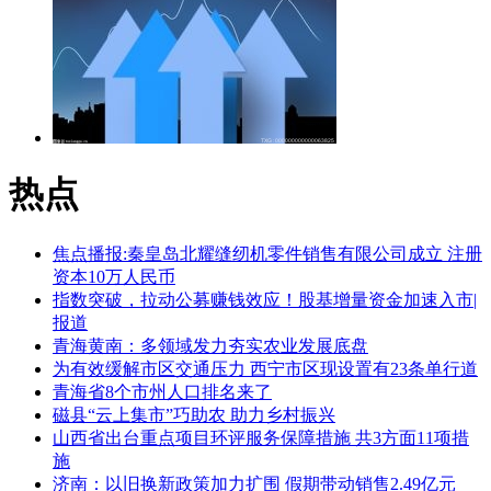
热点
焦点播报:秦皇岛北耀缝纫机零件销售有限公司成立 注册
资本10万人民币
指数突破，拉动公募赚钱效应！股基增量资金加速入市|
报道
青海黄南：多领域发力夯实农业发展底盘
为有效缓解市区交通压力 西宁市区现设置有23条单行道
青海省8个市州人口排名来了
磁县“云上集市”巧助农 助力乡村振兴
山西省出台重点项目环评服务保障措施 共3方面11项措
施
济南：以旧换新政策加力扩围 假期带动销售2.49亿元