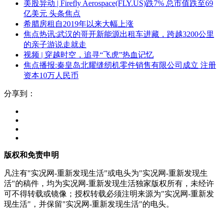
美股异动 | Firefly Aerospace(FLY.US)跌7% 总市值跌至69
亿美元 头条焦点
希腊房租自2019年以来大幅上涨
焦点热讯:武汉的哥开新能源出租车进藏，跨越3200公里
的亲子游说走就走
视频 | 穿越时空，追寻“飞虎”热血记忆
焦点播报:秦皇岛北耀缝纫机零件销售有限公司成立 注册
资本10万人民币
分享到：
版权和免责申明
凡注有"实况网-重新发现生活"或电头为"实况网-重新发现生
活"的稿件，均为实况网-重新发现生活独家版权所有，未经许
可不得转载或镜像；授权转载必须注明来源为"实况网-重新发
现生活"，并保留"实况网-重新发现生活"的电头。