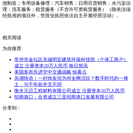
池制造；专用设备修理；汽车销售；日用百货销售；水污染治
理；洗车服务；租赁服务（不含许可类租赁服务）（除依法须
经批准的项目外，凭营业执照依法自主开展经营活动）。
关键词：
个体工商户
建筑垃圾
建筑装饰材料
有
相关阅读
为你推荐
常州市金坛区东城明宏建筑环保科技部（个体工商户）
成立 注册资本20万人民币 每日简讯
美国发布先进空中交通战略 快看点
东湖快语｜一封悼友信为何全网泪目？数字时代的一捧
土，与千年前并无不同
衡水元迈工程材料有限公司成立 注册资本10万人民币
招商港口：合资成立三亚招商港口发展有限公司
分享到：