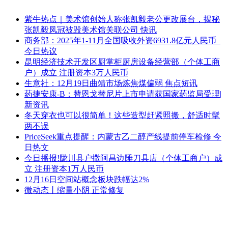
紫牛热点｜美术馆创始人称张凯毅老公更改展台，揭秘
张凯毅凤冠被毁美术馆关联公司 快讯
商务部：2025年1-11月全国吸收外资6931.8亿元人民币_
今日热议
昆明经济技术开发区厨掌柜厨房设备经营部（个体工商
户）成立 注册资本3万人民币
生意社：12月19日曲靖市场炼焦煤偏弱 焦点短讯
药捷安康-B：替恩戈替尼片上市申请获国家药监局受理|
新资讯
冬天穿衣也可以很简单！这些造型赶紧照搬，舒适时髦
两不误
PriceSeek重点提醒：内蒙古乙二醇产线提前停车检修 今
日热文
今日播报!陇川县户撒阿昌边陲刀具店（个体工商户）成
立 注册资本1万人民币
12月16日空间站概念板块跌幅达2%
微动态丨缩量小阴 正常修复