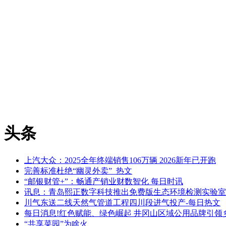
头条
上汽大众：2025全年终端销售106万辆 2026新年已开跑
完善标准杜绝“幽灵外卖”_热文
“邮银财管+”：畅通产销业财数智化 每日时讯
讯息：青岛熙正数字科技推出免费版生态环境检测实验室
川气东送二线天然气管道工程四川段进气投产-每日热文
每日消息!红色赋能、绿色崛起 井冈山区域公用品牌引领
“共享菜园”为啥火