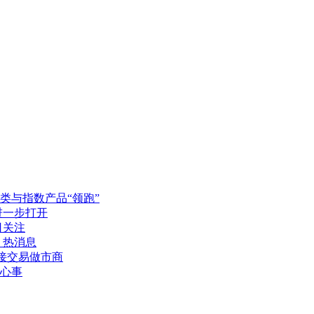
类与指数产品“领跑”
进一步打开
日关注
 热消息
直接交易做市商
心事