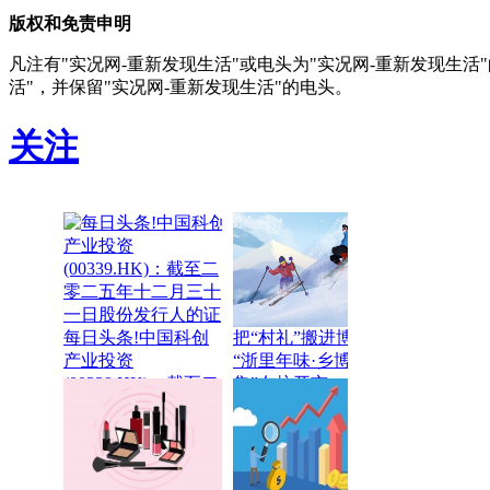
版权和免责申明
凡注有"实况网-重新发现生活"或电头为"实况网-重新发现生
活"，并保留"实况网-重新发现生活"的电头。
关注
每日头条!中国科创
把“村礼”搬进博物院
产业投资
“浙里年味·乡博市
(00339.HK)：截至二
集”在杭开市
零二五年十二月三十
一日股份发行人的证
券变动月报表内容摘
要