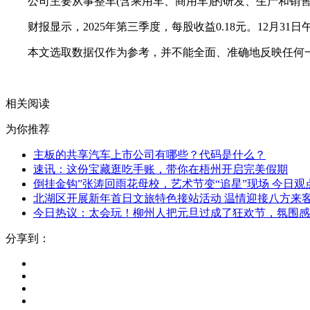
公司主要从事整车(含乘用车、商用车)的研发、生产和销
财报显示，2025年第三季度，每股收益0.18元。12月31日午
本文选取数据仅作为参考，并不能全面、准确地反映任何
关键词：
主板共享汽车
相关阅读
为你推荐
主板的共享汽车上市公司有哪些？代码是什么？
速讯：这份宝藏逛吃手账，带你在梧州开启完美假期
倒挂金钩”张涛回雨花母校，艺术节变“追星”现场 今日观
北湖区开展新年首日文旅特色接站活动 温情迎接八方来客
今日热议：太会玩！柳州人把元旦过成了狂欢节，氛围感
分享到：