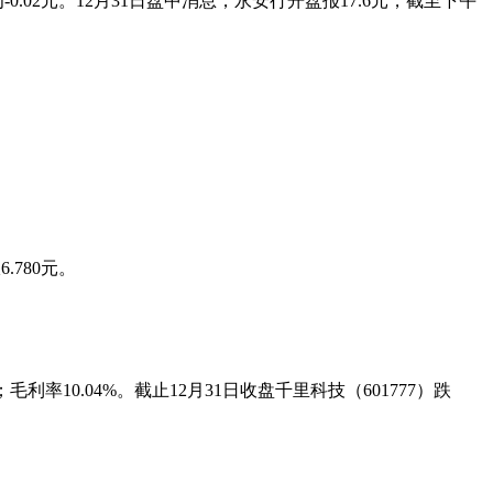
-0.02元。12月31日盘中消息，永安行开盘报17.6元，截至下午
.780元。
利率10.04%。截止12月31日收盘千里科技（601777）跌