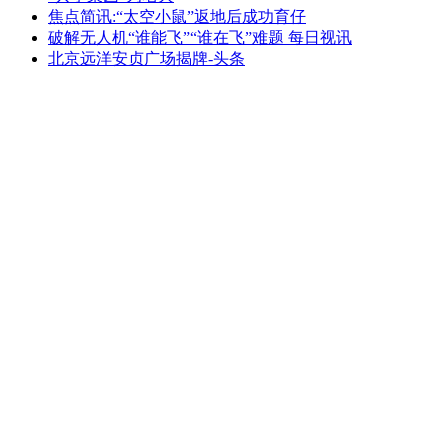
焦点简讯:“太空小鼠”返地后成功育仔
破解无人机“谁能飞”“谁在飞”难题 每日视讯
北京远洋安贞广场揭牌-头条