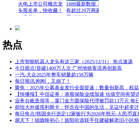
火电上市公司概念龙
1688最新数据：每天
头股名单，快收藏！
有超过29万商家在使
（名单）
用1688AI
（2025/12/31）
热点
上市智能机器人龙头有这三家（2025/12/31） 焦点速递
今日观点!首破1400万人次 广州地铁客流再创新高
一汽-大众2025年整车销量超158万辆
每日视讯:刚刚，又崩了！
聚焦：2025年公募基金发行全面提速：数量创新高，权益
【快播报】中信证券：港股保险业绩加速 估值空间有望
业务台账造假等，厦门金方圆保险代理被罚款13万元 每
前恒大外援塔利斯卡：怀念在中国的生活，见证中超变迁
每日焦点!韩国央行选定12家银行为2026年韩元-人民币
观天下！锦旗映初心！旌阳街道联手住建破解老旧小区烦