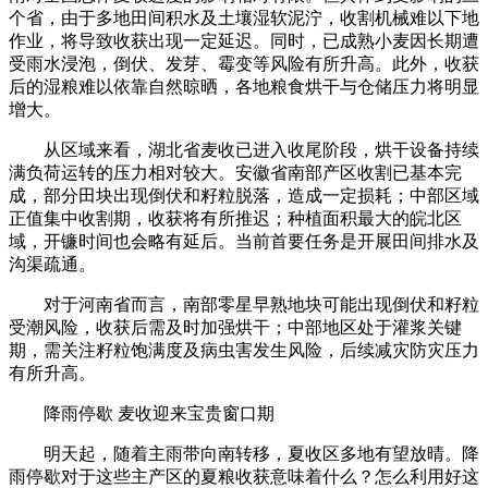
个省，由于多地田间积水及土壤湿软泥泞，收割机械难以下地
作业，将导致收获出现一定延迟。同时，已成熟小麦因长期遭
受雨水浸泡，倒伏、发芽、霉变等风险有所升高。此外，收获
后的湿粮难以依靠自然晾晒，各地粮食烘干与仓储压力将明显
增大。
从区域来看，湖北省麦收已进入收尾阶段，烘干设备持续
满负荷运转的压力相对较大。安徽省南部产区收割已基本完
成，部分田块出现倒伏和籽粒脱落，造成一定损耗；中部区域
正值集中收割期，收获将有所推迟；种植面积最大的皖北区
域，开镰时间也会略有延后。当前首要任务是开展田间排水及
沟渠疏通。
对于河南省而言，南部零星早熟地块可能出现倒伏和籽粒
受潮风险，收获后需及时加强烘干；中部地区处于灌浆关键
期，需关注籽粒饱满度及病虫害发生风险，后续减灾防灾压力
有所升高。
降雨停歇 麦收迎来宝贵窗口期
明天起，随着主雨带向南转移，夏收区多地有望放晴。降
雨停歇对于这些主产区的夏粮收获意味着什么？怎么利用好这