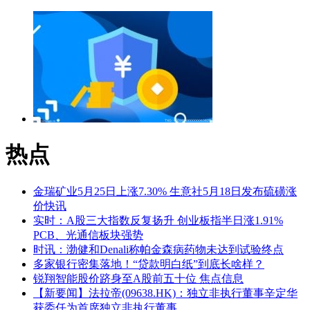
域
热点
金瑞矿业5月25日上涨7.30% 生意社5月18日发布硫磺涨
价快讯
实时：A股三大指数反复扬升 创业板指半日涨1.91%
PCB、光通信板块强势
时讯：渤健和Denali称帕金森病药物未达到试验终点
多家银行密集落地！“贷款明白纸”到底长啥样？
锐翔智能股价跻身至A股前五十位 焦点信息
【新要闻】法拉帝(09638.HK)：独立非执行董事辛定华
获委任为首席独立非执行董事