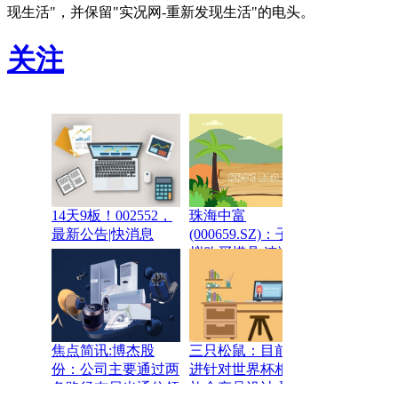
现生活"，并保留"实况网-重新发现生活"的电头。
关注
14天9板！002552，
珠海中富
最新公告|快消息
(000659.SZ)：子公司
拟购买模具 速读
焦点简讯:博杰股
三只松鼠：目前正推
份：公司主要通过两
进针对世界杯相关的
条路径布局光通信领
礼盒产品设计-聚焦