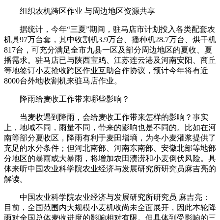
组织农机跨区作业 与周边地区资源共享
据统计，今年“三夏”期间，驻马店市计划投入各类配套农
机具97万台套，其中收割机3.9万台、播种机28.7万台、烘干机
817台，可充分满足全市九县一区及部分周边地区的夏收、夏
播需求。驻马店已与陕西宝鸡、江苏连云港及河南安阳、商丘
等地签订小麦抢收跨区作业互助合作协议，预计今年将有近
8000台外地收割机来驻马店作业。
降雨给麦收工作带来哪些影响？
当麦收遇到降雨，会给麦收工作带来怎样的影响？事实
上，地域不同，雨量不同，带来的影响也是不同的。比如在河
南等部分夏收区，降雨有利于麦田增墒，为冬小麦灌浆提供了
充足的水分条件；但河北南部、河南东南部、安徽北部等地部
分地区的暴雨或大暴雨，将增加农田渍涝和小麦倒伏风险。具
体来听中国农业科学院农业经济与发展研究所研究员麻吉亮的
解读。
中国农业科学院农业经济与发展研究所研究员 麻吉亮：
目前，全国范围内大规模小麦机收尚未全面展开，因此本轮降
雨对全国总体麦收进度的影响相对有限。但具体到受影响的三