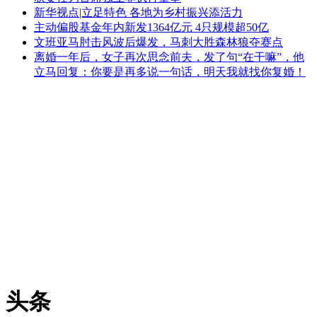
新华视点|立足特色 各地为乡村振兴添活力
主动偏股基金年内新发1364亿元 4只规模超50亿
文班亚马肘击风波后爆发，马刺大胜森林狼夺赛点
离婚一年后，女子再次思念前夫，发了句“在干嘛”，他
立马回复：你要是再多说一句话，明天我就找你复婚！
头条