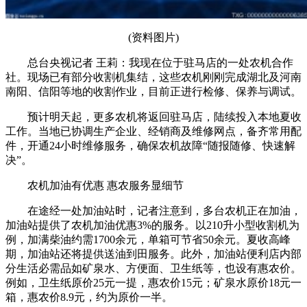
(资料图片)
总台央视记者 王莉：我现在位于驻马店的一处农机合作
社。现场已有部分收割机集结，这些农机刚刚完成湖北及河南
南阳、信阳等地的收割作业，目前正进行检修、保养与调试。
预计明天起，更多农机将返回驻马店，陆续投入本地夏收
工作。当地已协调生产企业、经销商及维修网点，备齐常用配
件，开通24小时维修服务，确保农机故障“随报随修、快速解
决”。
农机加油有优惠 惠农服务显细节
在途经一处加油站时，记者注意到，多台农机正在加油，
加油站提供了农机加油优惠3%的服务。以210升小型收割机为
例，加满柴油约需1700余元，单箱可节省50余元。夏收高峰
期，加油站还将提供送油到田服务。此外，加油站便利店内部
分生活必需品如矿泉水、方便面、卫生纸等，也设有惠农价。
例如，卫生纸原价25元一提，惠农价15元；矿泉水原价18元一
箱，惠农价8.9元，约为原价一半。