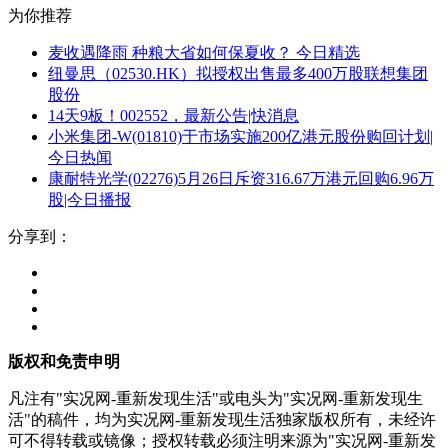
为你推荐
麦收遇降雨 种粮大省如何保夏收？ 今日精选
纽曼思（02530.HK）拟授权出售最多400万股联想集团
股份
14天9板！002552，最新公告|快消息
小米集团-W(01810)于市场实施200亿港元股份购回计划|
今日热闻
康耐特光学(02276)5月26日斥资316.67万港元回购6.96万
股|今日播报
分享到：
版权和免责申明
凡注有"实况网-重新发现生活"或电头为"实况网-重新发现生
活"的稿件，均为实况网-重新发现生活独家版权所有，未经许
可不得转载或镜像；授权转载必须注明来源为"实况网-重新发