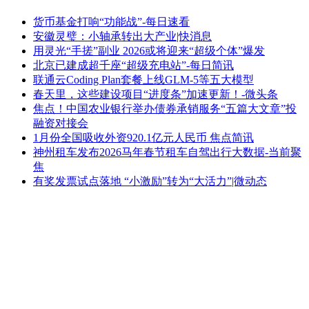
货币基金打响“功能战”-每日速看
安徽灵璧：小轴承转出大产业|快消息
用灵光“手搓”副业 2026或将迎来“超级个体”爆发
北京已建成超千座“超级充电站”-每日简讯
联通云Coding Plan套餐上线GLM-5等五大模型
春天里，这些建设项目“进度条”加速更新！-微头条
焦点！中国农业银行举办债券承销服务“五篇大文章”投
融资对接会
1月份全国吸收外资920.1亿元人民币 焦点简讯
神州租车发布2026马年春节租车自驾出行大数据-当前聚
焦
有奖发票试点落地 “小激励”转为“大活力”|微动态