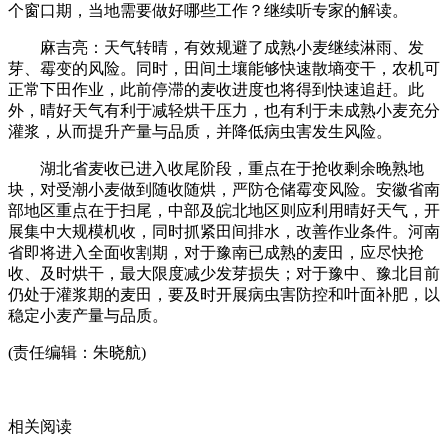
个窗口期，当地需要做好哪些工作？继续听专家的解读。
麻吉亮：天气转晴，有效规避了成熟小麦继续淋雨、发
芽、霉变的风险。同时，田间土壤能够快速散墒变干，农机可
正常下田作业，此前停滞的麦收进度也将得到快速追赶。此
外，晴好天气有利于减轻烘干压力，也有利于未成熟小麦充分
灌浆，从而提升产量与品质，并降低病虫害发生风险。
湖北省麦收已进入收尾阶段，重点在于抢收剩余晚熟地
块，对受潮小麦做到随收随烘，严防仓储霉变风险。安徽省南
部地区重点在于扫尾，中部及皖北地区则应利用晴好天气，开
展集中大规模机收，同时抓紧田间排水，改善作业条件。河南
省即将进入全面收割期，对于豫南已成熟的麦田，应尽快抢
收、及时烘干，最大限度减少发芽损失；对于豫中、豫北目前
仍处于灌浆期的麦田，要及时开展病虫害防控和叶面补肥，以
稳定小麦产量与品质。
(责任编辑：朱晓航)
关键词：
相关阅读