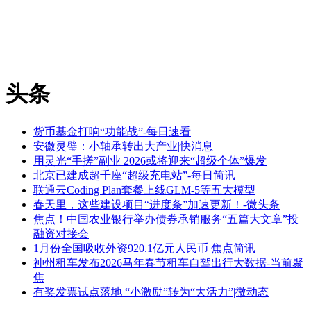
头条
货币基金打响“功能战”-每日速看
安徽灵璧：小轴承转出大产业|快消息
用灵光“手搓”副业 2026或将迎来“超级个体”爆发
北京已建成超千座“超级充电站”-每日简讯
联通云Coding Plan套餐上线GLM-5等五大模型
春天里，这些建设项目“进度条”加速更新！-微头条
焦点！中国农业银行举办债券承销服务“五篇大文章”投
融资对接会
1月份全国吸收外资920.1亿元人民币 焦点简讯
神州租车发布2026马年春节租车自驾出行大数据-当前聚
焦
有奖发票试点落地 “小激励”转为“大活力”|微动态