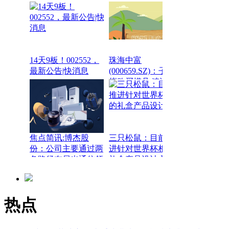
14天9板！002552，
珠海中富
最新公告|快消息
(000659.SZ)：子公司
拟购买模具 速读
焦点简讯:博杰股
三只松鼠：目前正推
份：公司主要通过两
进针对世界杯相关的
条路径布局光通信领
礼盒产品设计-聚焦
域
热点