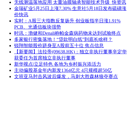
无线测温落地应用 太重油膜轴承智能技术升级_快资讯
金瑞矿业5月25日上涨7.30% 生意社5月18日发布硫磺涨
价快讯
实时：A股三大指数反复扬升 创业板指半日涨1.91%
PCB、光通信板块强势
时讯：渤健和Denali称帕金森病药物未达到试验终点
多家银行密集落地！“贷款明白纸”到底长啥样？
锐翔智能股价跻身至A股前五十位 焦点信息
【新要闻】法拉帝(09638.HK)：独立非执行董事辛定华
获委任为首席独立非执行董事
新华视点|立足特色 各地为乡村振兴添活力
主动偏股基金年内新发1364亿元 4只规模超50亿
文班亚马肘击风波后爆发，马刺大胜森林狼夺赛点