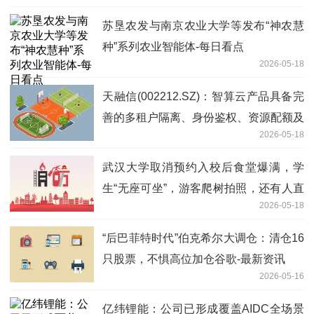
苏垦农发与南京农业大学等发布“神农慧
种”系列农业智能体-每日看点
2026-05-18
天融信(002212.SZ)：智算云产品具备完
善的多租户隔离、身份鉴权、资源配额及
2026-05-18
运营统计能力 今日热闻
武汉大学取消预约入校后食堂爆满，学
生“无座可坐”，游客爬树拍照，还有人直
2026-05-18
播学生上体育课？校方回应：将劝阻，学
生可建言反馈
“后巴菲特时代”伯克希尔大调仓：清仓16
只股票，不惧高位加仓谷歌-最新资讯
2026-05-16
亿纬锂能：公司已形成覆盖AIDC全场景