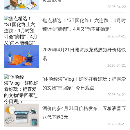
2026-04-22
焦点精选！*ST国化终止六连跌：1月时
预计会“摘帽”，4月又“尚不能确定”
2026-04-21
2026年4月21日潍坊欣龙粘胶短纤价格快
讯
2026-04-21
“体验经济”Vlog丨好吃好看好玩：把喜爱
的文物“带回家”_今日观点
2026-04-21
酒价内参4月21日价格发布：五粮液普五
八代下跌3元
2026-04-21