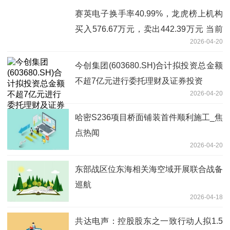
赛英电子换手率40.99%，龙虎榜上机构
买入576.67万元，卖出442.39万元 当前
2026-04-20
聚焦
今创集团(603680.SH)合计拟投资总金额
不超7亿元进行委托理财及证券投资
2026-04-20
哈密S236项目桥面铺装首件顺利施工_焦
点热闻
2026-04-20
东部战区位东海相关海空域开展联合战备
巡航
2026-04-18
共达电声：控股股东之一致行动人拟1.5