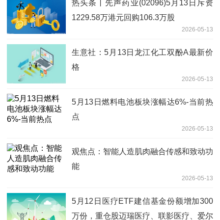
热头条丨先声药业(02096)5月13日斥资
1229.58万港元回购106.3万股
2026-05-13
生意社：5月13日龙江化工双酚A最新价
格
2026-05-13
5月13日燃料电池板块涨幅达6%-当前热
点
2026-05-13
观焦点：智能人造肌肉融合传感和致动功
能
2026-05-13
5月12日医疗ETF建信基金份额增加300
万份，重仓股迈瑞医疗、联影医疗、爱尔