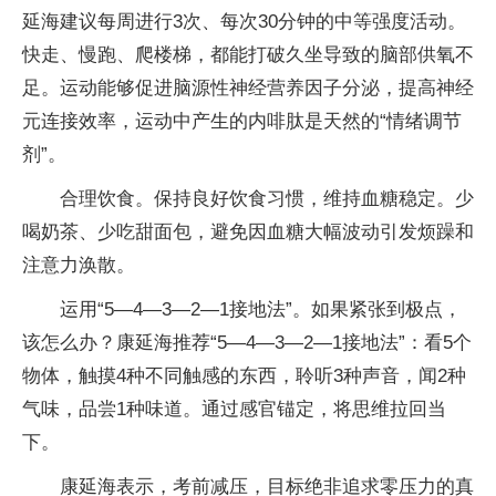
延海建议每周进行3次、每次30分钟的中等强度活动。
快走、慢跑、爬楼梯，都能打破久坐导致的脑部供氧不
足。运动能够促进脑源性神经营养因子分泌，提高神经
元连接效率，运动中产生的内啡肽是天然的“情绪调节
剂”。
合理饮食。保持良好饮食习惯，维持血糖稳定。少
喝奶茶、少吃甜面包，避免因血糖大幅波动引发烦躁和
注意力涣散。
运用“5—4—3—2—1接地法”。如果紧张到极点，
该怎么办？康延海推荐“5—4—3—2—1接地法”：看5个
物体，触摸4种不同触感的东西，聆听3种声音，闻2种
气味，品尝1种味道。通过感官锚定，将思维拉回当
下。
康延海表示，考前减压，目标绝非追求零压力的真