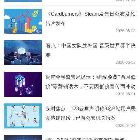
《Cardburners》Steam发售日公布及预
告片发布
2026-05-08
看点：中国女队胜韩国 晋级世乒赛半决
赛
2026-05-08
湖南金融监管局提示：警惕“免费”“首月低
价”等营销话术，不要因低价宣传而冲动
2026-05-01
投保
实时焦点：123云盘声明称3名B站用户恶
意造谣诽谤，已向公安机关报案
2026-04-30