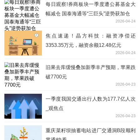
每日观察!券商板块一季度遭公募基金大
幅减仓 国泰海通等“三巨头”逆势获加仓
2026-04-24
焦点速递！晶方科技：融资净偿还
3353.35万元，融资余额12.48亿元
2026-04-24
旧果去库缓慢叠加新季丰产预期，苹果跌
破7700元
2026-04-23
一季度我国交通出行人数为177.7亿人次
_观焦点
2026-04-23
重庆菜籽坝抽蓄电站进厂交通洞B段顺利
贯通|快看