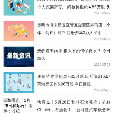
个人原因辞职，间接持股约4.83万股 头
2026-05-27
条焦点
昆明市滇中新区直管区金斋藤寿司店（个
体工商户）成立 注册资本3万人民币
2026-05-27
麦收遇降雨 种粮大省如何保夏收？ 今日
精选
2026-05-27
康耐特光学(02276)5月26日斥资316.67
万港元回购6.96万股|今日播报
2026-05-26
快看点丨5月26日和顺石油涨停：芯粒
Chiplet，石油化工，新能源汽车概念热