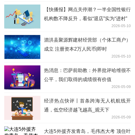
【快播报】网点关停潮？一半全国性银行
机构数不降反升，看似“退店”实为“进村”
2026-05-10
泗洪县聚源辉建材经营部（个体工商户）
成立 注册资本2万人民币|即时
2026-05-10
热消息：巴萨前助教：外界批评哈维很不
公平，我们取得的成绩很有价值
2026-05-09
经济热点快评丨首条跨海无人机航线开
通，低空经济越飞越高_观天下
2026-05-09
大连5外援齐发青岛，毛伟杰大考 顶住叶