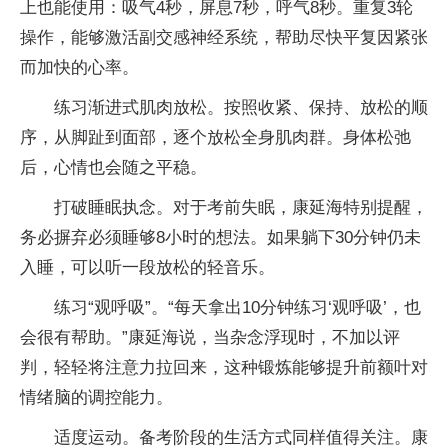
上也能使用：吸气4秒，屏息7秒，呼气8秒。重复3轮
操作，能够激活副交感神经系统，帮助尽快平复因紧张
而加快的心率。
练习渐进式肌肉放松。按照收紧、保持、放松的顺
序，从脚趾到面部，逐个放松全身肌肉群。身体松弛
后，心情也会随之平稳。
打破睡眠执念。对于考前失眠，康延海特别提醒，
务必摒弃必须睡够8小时的想法。如果躺下30分钟仍未
入睡，可以听一段放松的轻音乐。
练习“观呼吸”。“每天拿出10分钟练习‘观呼吸’，也
会很有帮助。”康延海说，当杂念浮现时，不加以评
判，轻轻将注意力拉回来，这种锻炼能够提升前额叶对
情绪脑的调控能力。
适度运动。备考阶段的生活方式同样值得关注。康