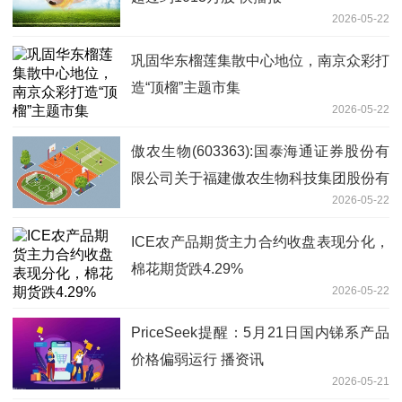
2026-05-22
巩固华东榴莲集散中心地位，南京众彩打
造“顶榴”主题市集
2026-05-22
傲农生物(603363):国泰海通证券股份有
限公司关于福建傲农生物科技集团股份有
2026-05-22
限公司部分限售股上市流通的核查意见|
焦点报道
ICE农产品期货主力合约收盘表现分化，
棉花期货跌4.29%
2026-05-22
PriceSeek提醒：5月21日国内锑系产品
价格偏弱运行 播资讯
2026-05-21