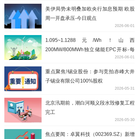
美伊局势未明叠加欧央行加息预期 欧股
周一开盘承压-今日观点
2026-06-01
1.095~1.1288元/Wh！山西
200MW/800MWh独立储能EPC开标-每
2026-06-01
日短讯
重点聚焦!锡业股份：参与竞拍赤峰大井
子锡业有限公司100%股权
2026-05-31
北京汛期前，潮白河顺义段水毁修复工程
完工
2026-05-30
焦点要闻：卓翼科技（002369.SZ）新增