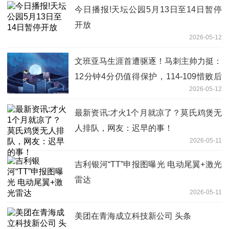
今日播报!天坛公园5月13日至14日暂停
开放
2026-05-12
文班亚马生涯首遭驱逐！马刺主帅力挺：
12分钟4分仍值得保护，114-109惜败后
2026-05-12
第五战悬念陡增|焦点日报
最新资讯:才火1个月就凉了？莫氏鸡煲无
人排队，网友：迟早的事！
2026-05-11
吉利银河“TT”申报图曝光 电动尾翼+激光
雷达
2026-05-11
美团在青海成立科技新公司 头条