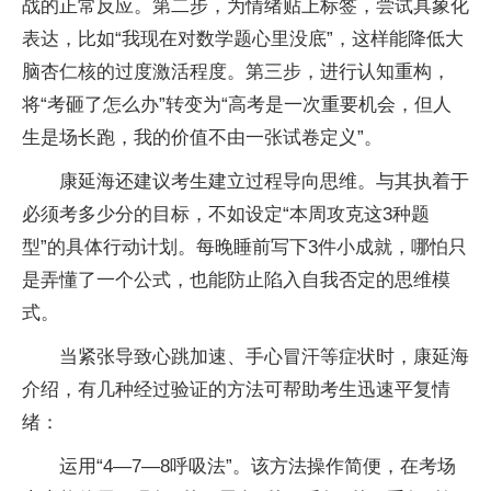
战的正常反应。第二步，为情绪贴上标签，尝试具象化
表达，比如“我现在对数学题心里没底”，这样能降低大
脑杏仁核的过度激活程度。第三步，进行认知重构，
将“考砸了怎么办”转变为“高考是一次重要机会，但人
生是场长跑，我的价值不由一张试卷定义”。
康延海还建议考生建立过程导向思维。与其执着于
必须考多少分的目标，不如设定“本周攻克这3种题
型”的具体行动计划。每晚睡前写下3件小成就，哪怕只
是弄懂了一个公式，也能防止陷入自我否定的思维模
式。
当紧张导致心跳加速、手心冒汗等症状时，康延海
介绍，有几种经过验证的方法可帮助考生迅速平复情
绪：
运用“4—7—8呼吸法”。该方法操作简便，在考场