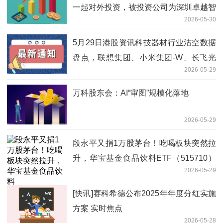
一起对外投资，被投资公司为深圳卓越智
2026-05-30
航科技有限公司
5月29日港股资讯科技器材行业沽空数据
盘点，联想集团、小米集团-W、长飞光
2026-05-29
纤光缆沽空金额位居行业前三
万科股东会：AI“审图”规模化落地
2026-05-29
段永平又捐1万股茅台！吃喝板块突然拉
升，华宝基金食品饮料ETF（515710）
2026-05-29
涨超1%！机构：行业底部渐明
[快讯]赛科希德公布2025年年度分红实施
方案 实时焦点
2026-05-28