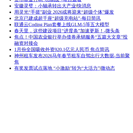
安徽灵璧：小轴承转出大产业|快消息
用灵光“手搓”副业 2026或将迎来“超级个体”爆发
北京已建成超千座“超级充电站”-每日简讯
联通云Coding Plan套餐上线GLM-5等五大模型
春天里，这些建设项目“进度条”加速更新！-微头条
焦点！中国农业银行举办债券承销服务“五篇大文章”投
融资对接会
1月份全国吸收外资920.1亿元人民币 焦点简讯
神州租车发布2026马年春节租车自驾出行大数据-当前聚
焦
有奖发票试点落地 “小激励”转为“大活力”|微动态