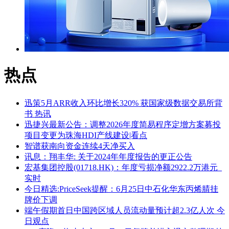
热点
迅策5月ARR收入环比增长320% 获国家级数据交易所背
书 热讯
迅捷兴最新公告：调整2026年度简易程序定增方案募投
项目变更为珠海HDI产线建设|看点
智谱获南向资金连续4天净买入
讯息：翔丰华: 关于2024年年度报告的更正公告
宏基集团控股(01718.HK)：年度亏损净额2922.2万港元_
实时
今日精选:PriceSeek提醒：6月25日中石化华东丙烯腈挂
牌价下调
端午假期首日中国跨区域人员流动量预计超2.3亿人次 今
日观点