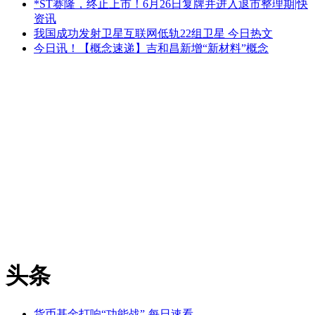
*ST赛隆，终止上市！6月26日复牌并进入退市整理期|快
资讯
我国成功发射卫星互联网低轨22组卫星 今日热文
今日讯！【概念速递】吉和昌新增“新材料”概念
头条
货币基金打响“功能战”-每日速看