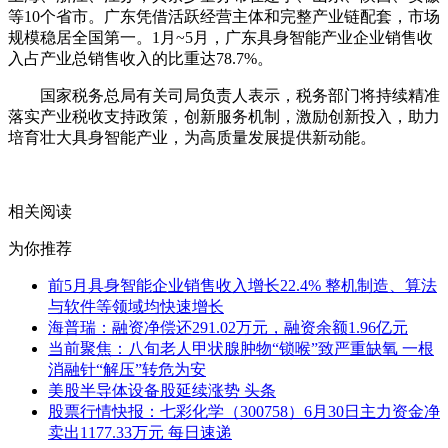
等10个省市。广东凭借活跃经营主体和完整产业链配套，市场
规模稳居全国第一。1月~5月，广东具身智能产业企业销售收
入占产业总销售收入的比重达78.7%。
国家税务总局有关司局负责人表示，税务部门将持续精准
落实产业税收支持政策，创新服务机制，激励创新投入，助力
培育壮大具身智能产业，为高质量发展提供新动能。
关键词：
收入
销售
增长
智能
相关阅读
为你推荐
前5月具身智能企业销售收入增长22.4% 整机制造、算法
与软件等领域均快速增长
海普瑞：融资净偿还291.02万元，融资余额1.96亿元
当前聚焦：八旬老人甲状腺肿物“锁喉”致严重缺氧 一根
消融针“解压”转危为安
美股半导体设备股延续涨势 头条
股票行情快报：七彩化学（300758）6月30日主力资金净
卖出1177.33万元 每日速递