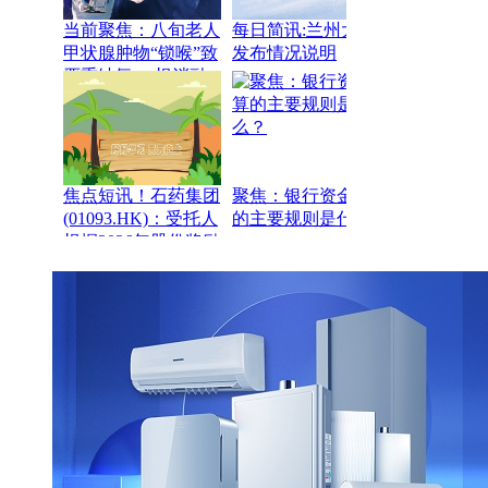
当前聚焦：八旬老人
每日简讯:兰州大学
甲状腺肿物“锁喉”致
发布情况说明
严重缺氧 一根消融
针“解压”转危为安
焦点短讯！石药集团
聚焦：银行资金结算
(01093.HK)：受托人
的主要规则是什么？
根据2026年股份奖励
计划购买合共595万
股公司股份