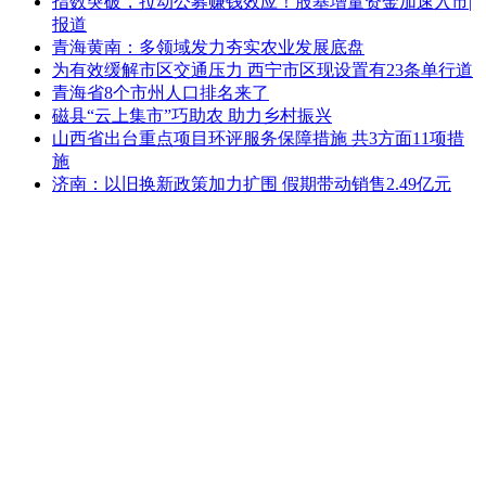
指数突破，拉动公募赚钱效应！股基增量资金加速入市|
报道
青海黄南：多领域发力夯实农业发展底盘
为有效缓解市区交通压力 西宁市区现设置有23条单行道
青海省8个市州人口排名来了
磁县“云上集市”巧助农 助力乡村振兴
山西省出台重点项目环评服务保障措施 共3方面11项措
施
济南：以旧换新政策加力扩围 假期带动销售2.49亿元