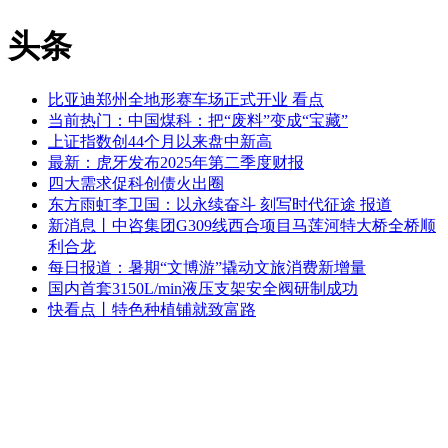
头条
比亚迪郑州全地形赛车场正式开业 看点
当前热门：中国煤科：把“废料”变成“宝藏”
上证指数创44个月以来盘中新高
最新：虎牙发布2025年第二季度财报
四大需求促科创债火出圈
东方雨虹李卫国：以永续奋斗 刻写时代征途 报道
新消息丨中咨集团G309线西合项目马莲河特大桥全桥顺
利合龙
每日报道：暑期“文博游”撬动文旅消费新增量
国内首套3150L/min液压支架安全阀研制成功
快看点丨特色种植铺就致富路