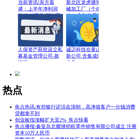
当前资讯!东方嘉
新北区龙虎塘博康机
盛：上半年净利润
械加工厂（个体工商
7985.69万元 同比下
户）成立 注册资本5
降38.29%
万人民币
人保资产获批设立私
诚迈科技在黄山成立
募基金管理公司-新
新公司 含集成电路
资讯
业务
热点
焦点热讯:有些银行还活在清朝，高净值客户一分钱消费
贷都拿不到
创业板指涨幅扩大至2%_焦点快看
焦点播报:秦皇岛北耀缝纫机零件销售有限公司成立 注册
资本10万人民币