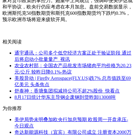
家对货币政策的掌控力。她重申上周观点，强调即便美伊达成
和平协议，欧央行仍应考虑在本月加息。盘前交易数据显示，
欧洲斯托克50指数期货和斯托克600指数期货均下跌约0.3%，
预示欧洲市场将迎来疲软开局。
关键词：
财经频道
财经资讯
相关阅读
通宇通讯：公司多个低空经济方案正处于验证阶段 通过
后将启动小批量量产_视讯
农业农村部：全国农产品批发市场猪肉平均价格为20.23
元/公斤 较昨日降0.1%-热议
美股异动 | Firefly Aerospace(FLY.US)跌7% 总市值跌至69
亿美元 头条焦点
舒泰神：香塘集团拟减持公司不超2%股份_快看点
8月17日统计华东主导钢企废钢到货昨卸13008吨
为你推荐
美伊局势未明叠加欧央行加息预期 欧股周一开盘承压-
今日观点
奇达新能源科技（宜宾）有限公司成立 注册资本2000万