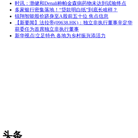
时讯：渤健和Denali称帕金森病药物未达到试验终点
多家银行密集落地！“贷款明白纸”到底长啥样？
锐翔智能股价跻身至A股前五十位 焦点信息
【新要闻】法拉帝(09638.HK)：独立非执行董事辛定华
获委任为首席独立非执行董事
新华视点|立足特色 各地为乡村振兴添活力
头条