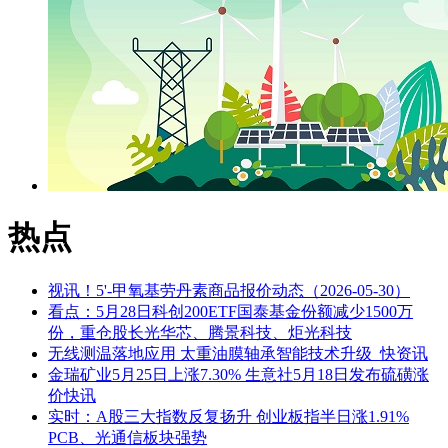
热点
视讯！5'-甲氧基劳丹素商品报价动态（2026-05-30）
看点：5月28日科创200ETF国泰基金份额减少1500万
份，重仓股长光华芯、腾景科技、炬光科技
无线测温落地应用 太重油膜轴承智能技术升级_快资讯
金瑞矿业5月25日上涨7.30% 生意社5月18日发布硫磺涨
价快讯
实时：A股三大指数反复扬升 创业板指半日涨1.91%
PCB、光通信板块强势