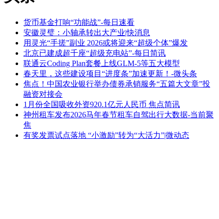
货币基金打响“功能战”-每日速看
安徽灵璧：小轴承转出大产业|快消息
用灵光“手搓”副业 2026或将迎来“超级个体”爆发
北京已建成超千座“超级充电站”-每日简讯
联通云Coding Plan套餐上线GLM-5等五大模型
春天里，这些建设项目“进度条”加速更新！-微头条
焦点！中国农业银行举办债券承销服务“五篇大文章”投
融资对接会
1月份全国吸收外资920.1亿元人民币 焦点简讯
神州租车发布2026马年春节租车自驾出行大数据-当前聚
焦
有奖发票试点落地 “小激励”转为“大活力”|微动态