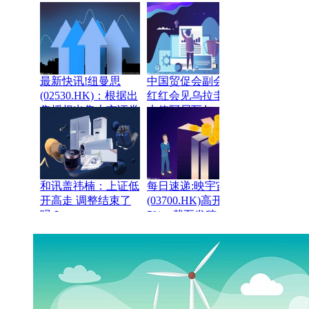
最新快讯!纽曼思
中国贸促会副会长林
(02530.HK)：根据出
红红会见乌拉圭驻华
售授权出售上市证券
大使阿尼瓦尔·卡夫
总代价7130万港元
拉尔
和讯盖祎楠：上证低
每日速递:映宇宙
开高走 调整结束了
(03700.HK)高开近
吗？
5%，截至发稿，涨
4.72%，报1.11港
元，成交额142.64万
港元