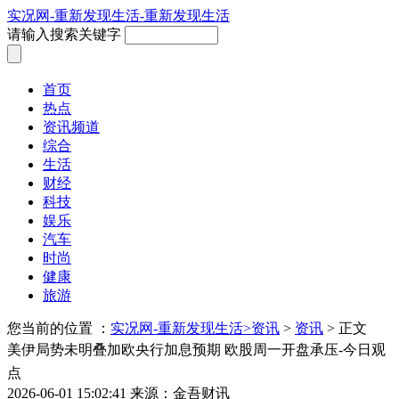
实况网-重新发现生活-重新发现生活
请输入搜索关键字
首页
热点
资讯频道
综合
生活
财经
科技
娱乐
汽车
时尚
健康
旅游
您当前的位置 ：
实况网-重新发现生活>
资讯
>
资讯
> 正文
美伊局势未明叠加欧央行加息预期 欧股周一开盘承压-今日观
点
2026-06-01 15:02:41
来源：金吾财讯