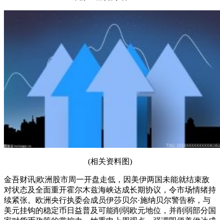
(相关资料图)
金吾财讯|欧洲股市周一开盘走低，因美伊两国未能就结束敌
对状态及全面重开霍尔木兹海峡达成长期协议，令市场情绪持
续紧张。欧洲央行执委会成员伊莎贝尔·施纳贝尔警告称，与
美元挂钩的稳定币日益普及可能削弱欧元地位，并削弱部分国