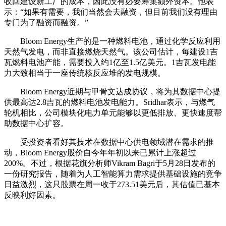
收回建设新工厂的成本，因此没有必要筹集额外资本。他表
示：“如果有需要，我们当然会去融资，但目前我们没有理由
专门为了融资而融资。”
Bloom Energy生产的是一种燃料电池，通过化学反应利用
天然气发电，而非直接燃烧天然气。该公司估计，每建设1吉
瓦燃料电池产能，需要投入约1亿至1.5亿美元。1吉瓦发电能
力大致相当于一座传统核反应堆的发电规模。
Bloom Energy近期与甲骨文达成协议，将为其数据中心提
供最高达2.8吉瓦的燃料电池发电能力。Sridhar表示，与燃气
轮机相比，公司模块化电力单元能够以更低排放、更快速度帮
助数据中心扩容。
受投资者看好其技术在数据中心供电领域潜在需求的推
动，Bloom Energy股价自今年年初以来已累计上涨超过
200%。不过，根据花旗分析师Vikram Bagri于5月28日发布的
一份研究报告，随着为人工智能算力需求提供基础设施的竞争
日益激烈，这只股票在周一收于273.51美元后，其估值已基本
反映利好因素。
关键词：
财经频道
财经资讯