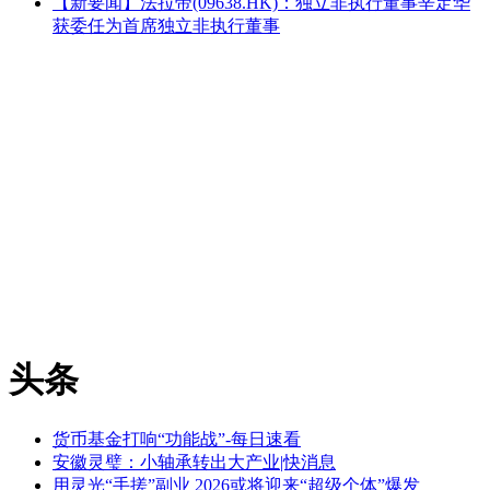
【新要闻】法拉帝(09638.HK)：独立非执行董事辛定华
获委任为首席独立非执行董事
头条
货币基金打响“功能战”-每日速看
安徽灵璧：小轴承转出大产业|快消息
用灵光“手搓”副业 2026或将迎来“超级个体”爆发