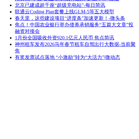
北京已建成超千座“超级充电站”-每日简讯
联通云Coding Plan套餐上线GLM-5等五大模型
春天里，这些建设项目“进度条”加速更新！-微头条
焦点！中国农业银行举办债券承销服务“五篇大文章”投
融资对接会
1月份全国吸收外资920.1亿元人民币 焦点简讯
神州租车发布2026马年春节租车自驾出行大数据-当前聚
焦
有奖发票试点落地 “小激励”转为“大活力”|微动态