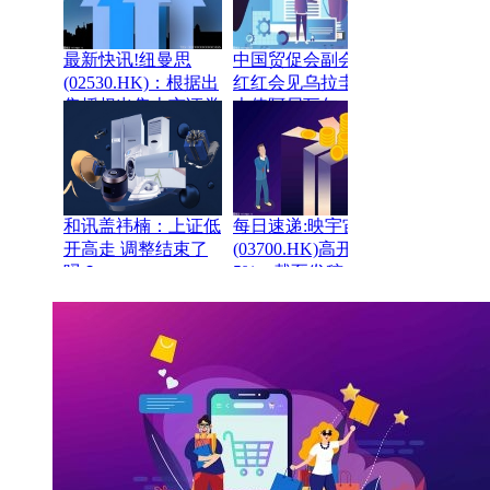
最新快讯!纽曼思
中国贸促会副会长林
(02530.HK)：根据出
红红会见乌拉圭驻华
售授权出售上市证券
大使阿尼瓦尔·卡夫
总代价7130万港元
拉尔
和讯盖祎楠：上证低
每日速递:映宇宙
开高走 调整结束了
(03700.HK)高开近
吗？
5%，截至发稿，涨
4.72%，报1.11港
元，成交额142.64万
港元