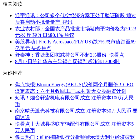
相关阅读
通宇通讯：公司多个低空经济方案正处于验证阶段 通过
后将启动小批量量产_视讯
农业农村部：全国农产品批发市场猪肉平均价格为20.23
元/公斤 较昨日降0.1%-热议
美股异动 | Firefly Aerospace(FLY.US)跌7% 总市值跌至69
亿美元 头条焦点
舒泰神：香塘集团拟减持公司不超2%股份_快看点
8月17日统计华东主导钢企废钢到货昨卸13008吨
为你推荐
焦点快报!Bloom Energy(BE.US)股价两个月翻倍！CEO
淡定表态：六个月收回工厂成本 暂无卖股融资计划
短讯！烟台轩宏机电有限公司成立 注册资本100万人民
币
南京晴天激光科技有限公司成立 注册资本50万人民币 要
闻速递
快看点丨大城县盛联车辆配件有限公司成立 注册资本5
万人民币
每日热门：纽约梅隆银行分析师警示澳大利亚经济疲软