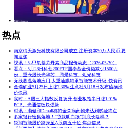
热点
南京晴天激光科技有限公司成立 注册资本50万人民币 要
闻速递
视讯！5'-甲氧基劳丹素商品报价动态（2026-05-30）
看点：5月28日科创200ETF国泰基金份额减少1500万
份，重仓股长光华芯、腾景科技、炬光科技
无线测温落地应用 太重油膜轴承智能技术升级_快资讯
金瑞矿业5月25日上涨7.30% 生意社5月18日发布硫磺涨
价快讯
实时：A股三大指数反复扬升 创业板指半日涨1.91%
PCB、光通信板块强势
时讯：渤健和Denali称帕金森病药物未达到试验终点
多家银行密集落地！“贷款明白纸”到底长啥样？
锐翔智能股价跻身至A股前五十位 焦点信息