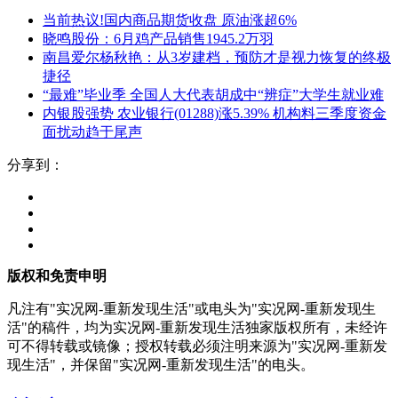
当前热议!国内商品期货收盘 原油涨超6%
晓鸣股份：6月鸡产品销售1945.2万羽
南昌爱尔杨秋艳：从3岁建档，预防才是视力恢复的终极
捷径
“最难”毕业季 全国人大代表胡成中“辨症”大学生就业难
内银股强势 农业银行(01288)涨5.39% 机构料三季度资金
面扰动趋于尾声
分享到：
版权和免责申明
凡注有"实况网-重新发现生活"或电头为"实况网-重新发现生
活"的稿件，均为实况网-重新发现生活独家版权所有，未经许
可不得转载或镜像；授权转载必须注明来源为"实况网-重新发
现生活"，并保留"实况网-重新发现生活"的电头。