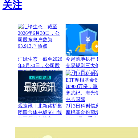
关注
汇绿生态：截至2026
今起落地执行！A股
年6月30日，公司股
交易规则三大修订
东总户数为93,913户
投资必看 焦点信息
热点
观速讯丨北新路桥集
7月3日科创信息ETF
团联合体中标S611线
摩根基金份额增加
第五师保尔德电
900万份，重仓股寒
站-83团（夏尔希
武纪、海光信息、中
里-85团段）公路设
芯国际