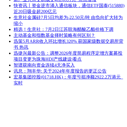
快资讯丨资金逆市涌入通信板块，通信ETF国泰(515880)
近20日吸金超200亿元
生意社金属硅7月5日均差为-22.50元/吨 由负向扩大转为
缩小
精选！生意社：7月2日江苏联海醋酸乙酯价格下调
主动基金和指数基金择时策略有何区别？
迅策5月ARR收入环比增长320% 获国家级数据交易所背
书 热讯
迅捷兴最新公告：调整2026年度简易程序定增方案募投
项目变更为珠海HDI产线建设|看点
智谱获南向资金连续4天净买入
讯息：翔丰华: 关于2024年年度报告的更正公告
宏基集团控股(01718.HK)：年度亏损净额2922.2万港元_
实时