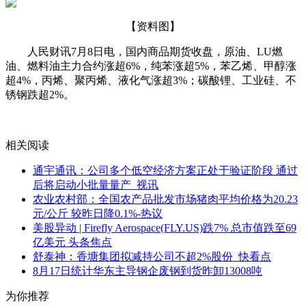
【资料图】
人民财讯7月8日电，国内商品期货收盘，原油、LU燃
油、燃料油主力合约涨超6%，纯苯涨超5%，苯乙烯、甲醇涨
超4%，丙烯、聚丙烯、液化气涨超3%；碳酸锂、工业硅、不
锈钢跌超2%。
关键词：
财经频道
财经资讯
相关阅读
通宇通讯：公司多个低空经济方案正处于验证阶段 通过
后将启动小批量量产_视讯
农业农村部：全国农产品批发市场猪肉平均价格为20.23
元/公斤 较昨日降0.1%-热议
美股异动 | Firefly Aerospace(FLY.US)跌7% 总市值跌至69
亿美元 头条焦点
舒泰神：香塘集团拟减持公司不超2%股份_快看点
8月17日统计华东主导钢企废钢到货昨卸13008吨
为你推荐