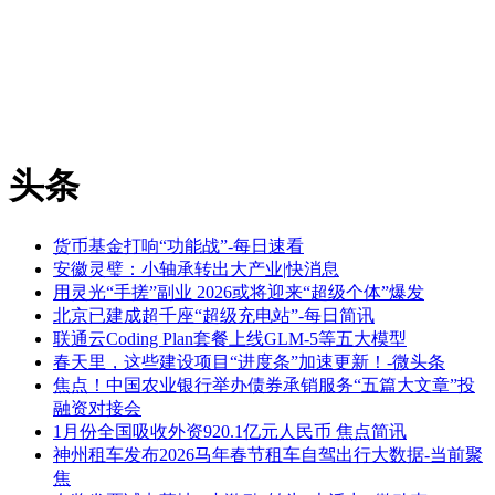
头条
货币基金打响“功能战”-每日速看
安徽灵璧：小轴承转出大产业|快消息
用灵光“手搓”副业 2026或将迎来“超级个体”爆发
北京已建成超千座“超级充电站”-每日简讯
联通云Coding Plan套餐上线GLM-5等五大模型
春天里，这些建设项目“进度条”加速更新！-微头条
焦点！中国农业银行举办债券承销服务“五篇大文章”投
融资对接会
1月份全国吸收外资920.1亿元人民币 焦点简讯
神州租车发布2026马年春节租车自驾出行大数据-当前聚
焦